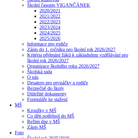
Školní časopis VIGANČÁNEK
2020/2021
2021/2022
2022/2023
2023/2024
2024/2025
2025/2026
Informace pro rodiče
Zápis do 1. ročníku pro školní rok 2026/2027
Kritéria přijímání žáků k základnímu vzdělávání pro
školní rok 2026/2027
Organizace školního roku 2026/2027
Školská rada
O nás
Desatero pro prvnáčky a rodiče
Bezpečně do školy
Důležité dokumenty
Formuláře ke stažení
MŠ
Kroužky v MŠ
Co děti potřebují do MŠ
Režim dne v MŠ
Zápis MŠ
Foto