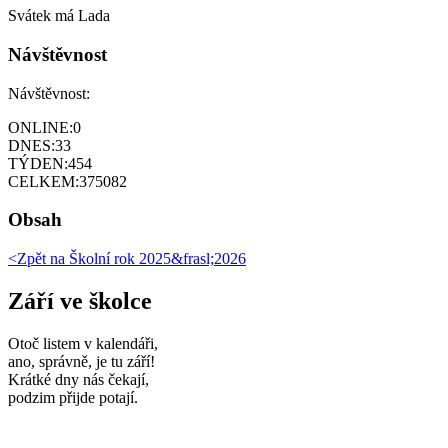
Svátek má
Lada
Návštěvnost
Návštěvnost:
ONLINE:
0
DNES:
33
TÝDEN:
454
CELKEM:
375082
Obsah
<Zpět na
Školní rok 2025&frasl;2026
Září ve školce
Otoč listem v kalendáři,
ano, správně, je tu září!
Krátké dny nás čekají,
podzim přijde potají.