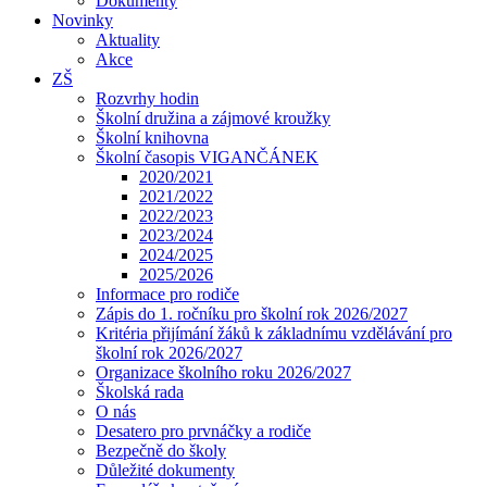
Dokumenty
Novinky
Aktuality
Akce
ZŠ
Rozvrhy hodin
Školní družina a zájmové kroužky
Školní knihovna
Školní časopis VIGANČÁNEK
2020/2021
2021/2022
2022/2023
2023/2024
2024/2025
2025/2026
Informace pro rodiče
Zápis do 1. ročníku pro školní rok 2026/2027
Kritéria přijímání žáků k základnímu vzdělávání pro
školní rok 2026/2027
Organizace školního roku 2026/2027
Školská rada
O nás
Desatero pro prvnáčky a rodiče
Bezpečně do školy
Důležité dokumenty