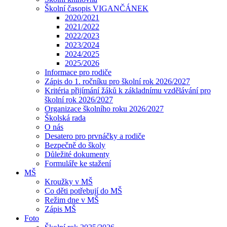
Školní časopis VIGANČÁNEK
2020/2021
2021/2022
2022/2023
2023/2024
2024/2025
2025/2026
Informace pro rodiče
Zápis do 1. ročníku pro školní rok 2026/2027
Kritéria přijímání žáků k základnímu vzdělávání pro
školní rok 2026/2027
Organizace školního roku 2026/2027
Školská rada
O nás
Desatero pro prvnáčky a rodiče
Bezpečně do školy
Důležité dokumenty
Formuláře ke stažení
MŠ
Kroužky v MŠ
Co děti potřebují do MŠ
Režim dne v MŠ
Zápis MŠ
Foto