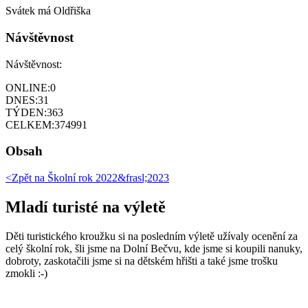
Svátek má
Oldřiška
Návštěvnost
Návštěvnost:
ONLINE:
0
DNES:
31
TÝDEN:
363
CELKEM:
374991
Obsah
<Zpět na
Školní rok 2022&frasl;2023
Mladí turisté na výletě
Děti turistického kroužku si na posledním výletě užívaly ocenění za
celý školní rok, šli jsme na Dolní Bečvu, kde jsme si koupili nanuky,
dobroty, zaskotačili jsme si na dětském hřišti a také jsme trošku
zmokli :-)