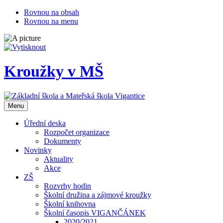
Rovnou na obsah
Rovnou na menu
Kroužky v MŠ
Otevřit
Menu
navigaci
Úřední deska
Rozpočet organizace
Dokumenty
Novinky
Aktuality
Akce
ZŠ
Rozvrhy hodin
Školní družina a zájmové kroužky
Školní knihovna
Školní časopis VIGANČÁNEK
2020/2021