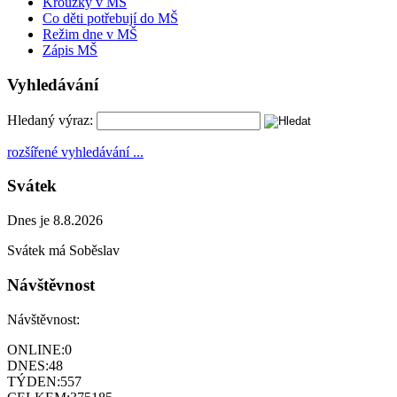
Kroužky v MŠ
Co děti potřebují do MŠ
Režim dne v MŠ
Zápis MŠ
Vyhledávání
Hledaný výraz:
rozšířené vyhledávání ...
Svátek
Dnes je 8.8.2026
Svátek má
Soběslav
Návštěvnost
Návštěvnost:
ONLINE:
0
DNES:
48
TÝDEN:
557