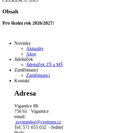
CELKEM:
375185
Obsah
Pro školní rok 2026/2027:
Novinky
Aktuality
Akce
Jídelníček
Jídelníček ZŠ a MŠ
Zaměstnanci
Zaměstnanci
Kontakt
Adresa
Vigantice 88
756 61 Vigantice
email:
zsvigantice@centrum.cz
Tel: 571 655 032 - ředitel
školy