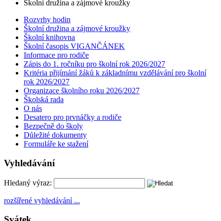
Školní družina a zájmové kroužky
Rozvrhy hodin
Školní družina a zájmové kroužky
Školní knihovna
Školní časopis VIGANČÁNEK
Informace pro rodiče
Zápis do 1. ročníku pro školní rok 2026/2027
Kritéria přijímání žáků k základnímu vzdělávání pro školní
rok 2026/2027
Organizace školního roku 2026/2027
Školská rada
O nás
Desatero pro prvnáčky a rodiče
Bezpečně do školy
Důležité dokumenty
Formuláře ke stažení
Vyhledávání
Hledaný výraz:
rozšířené vyhledávání ...
Svátek