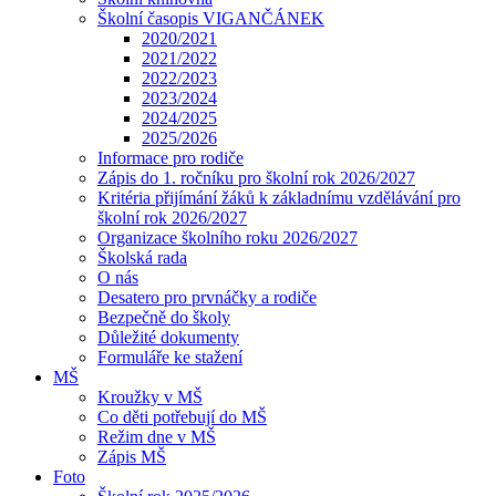
Školní časopis VIGANČÁNEK
2020/2021
2021/2022
2022/2023
2023/2024
2024/2025
2025/2026
Informace pro rodiče
Zápis do 1. ročníku pro školní rok 2026/2027
Kritéria přijímání žáků k základnímu vzdělávání pro
školní rok 2026/2027
Organizace školního roku 2026/2027
Školská rada
O nás
Desatero pro prvnáčky a rodiče
Bezpečně do školy
Důležité dokumenty
Formuláře ke stažení
MŠ
Kroužky v MŠ
Co děti potřebují do MŠ
Režim dne v MŠ
Zápis MŠ
Foto