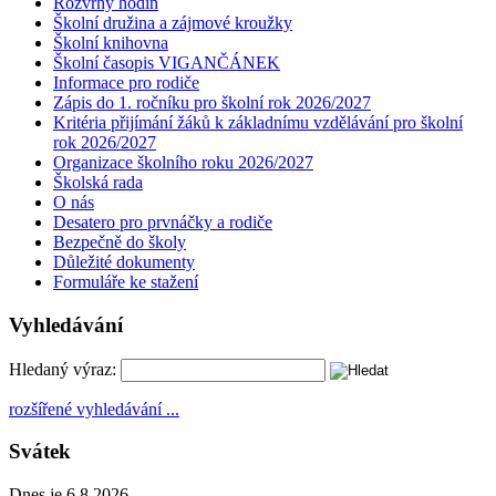
Rozvrhy hodin
Školní družina a zájmové kroužky
Školní knihovna
Školní časopis VIGANČÁNEK
Informace pro rodiče
Zápis do 1. ročníku pro školní rok 2026/2027
Kritéria přijímání žáků k základnímu vzdělávání pro školní
rok 2026/2027
Organizace školního roku 2026/2027
Školská rada
O nás
Desatero pro prvnáčky a rodiče
Bezpečně do školy
Důležité dokumenty
Formuláře ke stažení
Vyhledávání
Hledaný výraz:
rozšířené vyhledávání ...
Svátek
Dnes je 6.8.2026