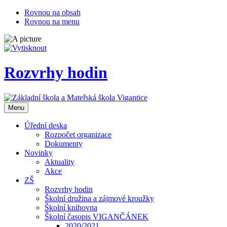
Rovnou na obsah
Rovnou na menu
Rozvrhy hodin
Otevřit
Menu
navigaci
Úřední deska
Rozpočet organizace
Dokumenty
Novinky
Aktuality
Akce
ZŠ
Rozvrhy hodin
Školní družina a zájmové kroužky
Školní knihovna
Školní časopis VIGANČÁNEK
2020/2021