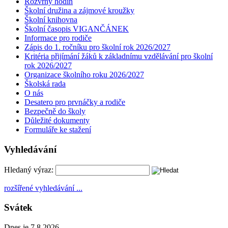
Rozvrhy hodin
Školní družina a zájmové kroužky
Školní knihovna
Školní časopis VIGANČÁNEK
Informace pro rodiče
Zápis do 1. ročníku pro školní rok 2026/2027
Kritéria přijímání žáků k základnímu vzdělávání pro školní
rok 2026/2027
Organizace školního roku 2026/2027
Školská rada
O nás
Desatero pro prvnáčky a rodiče
Bezpečně do školy
Důležité dokumenty
Formuláře ke stažení
Vyhledávání
Hledaný výraz:
rozšířené vyhledávání ...
Svátek
Dnes je 7.8.2026