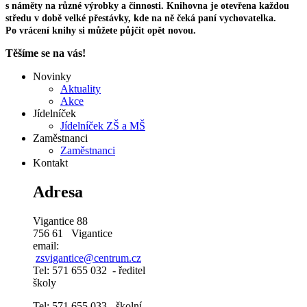
s náměty na různé výrobky a činnosti. Knihovna je otevřena každou
středu v době velké přestávky, kde na ně čeká paní vychovatelka.
Po vrácení knihy si můžete půjčit opět novou.
Těšíme se na vás!
Novinky
Aktuality
Akce
Jídelníček
Jídelníček ZŠ a MŠ
Zaměstnanci
Zaměstnanci
Kontakt
Adresa
Vigantice 88
756 61 Vigantice
email:
zsvigantice@centrum.cz
Tel: 571 655 032 - ředitel
školy
Tel: 571 655 033 - školní