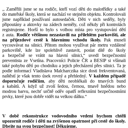
,, Zaměřili jsme se na rodiče, kteří vozí děti do malotřídky a také
do mateřské školy, která se nachází ve stejném objektu. Kontrolovali
jsme například používaní autosedaček. Děti v nich seděly, byly
připoutány a aktovky na zádech neměly, což někdy při kontrolách
registrujeme. Horší to bylo s volbou místa pro vystupování dětí
z auta.
Rodiče většinou nezastavili na přilehlém parkovišti, ale
na příjezdové cestě k hlavnímu vchodu školy.
Pak museli
vycouvávat na silnici. Přitom mohou využívat pár metru vzdálené
parkoviště, kde lze spolehlivě zastavit, poslat dítě do školy
a bezpečně se vrátit na hlavní silnici,“ uvedl bezpečnostní
preventista ze Vsetína. Pracovníci Policie ČR a BESIP si všímali
také pohybu dětí po chodníku a jejich přecházení přes silnici. Ta je
podle informací Vladislava Malcharczika sice dosti frekventovaná,
naštěstí je však tento úsek rovný a přehledný.
V každém případě
doporučuje rodičům
, aby děti neoblékali do tmavých bund
a kabátů. A když už zvolí šedou, černou, tmavě hnědou nebo
modrou barvu, nechť určitě oděv opatří reflexními bezpečnostními
prvky, které jsou dobře vidět na velkou dálku.“
V době rekonstrukce vodovodního vedení bychom chtěli
upozornit rodiče i děti na zvýšenou opatrnost při cestě do školy.
Dbejte na svou bezpečnost! Děkujeme.