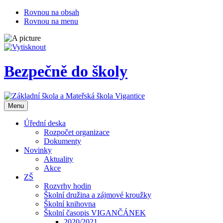
Rovnou na obsah
Rovnou na menu
Bezpečně do školy
Otevřit
Menu
navigaci
Úřední deska
Rozpočet organizace
Dokumenty
Novinky
Aktuality
Akce
ZŠ
Rozvrhy hodin
Školní družina a zájmové kroužky
Školní knihovna
Školní časopis VIGANČÁNEK
2020/2021