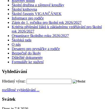
Rozvrhy hodin
Školní družina a zájmové kroužky
Školní knihovna
Školní časopis VIGANČÁNEK
Informace pro rodiče
Zápis do 1. ročníku pro školní rok 2026/2027
Kritéria přijímání žáků k základnímu vzdělávání pro školní
rok 2026/2027
Organizace školního roku 2026/2027
Školská rada
O nás
Desatero pro prvnáčky a rodiče
Bezpečně do školy
Důležité dokumenty
Formuláře ke stažení
Vyhledávání
Hledaný výraz:
rozšířené vyhledávání ...
Svátek
Dnes je 7.8.2026