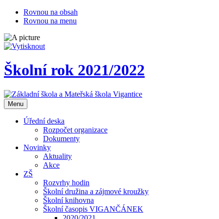
Rovnou na obsah
Rovnou na menu
Školní rok 2021/2022
Otevřit
Menu
navigaci
Úřední deska
Rozpočet organizace
Dokumenty
Novinky
Aktuality
Akce
ZŠ
Rozvrhy hodin
Školní družina a zájmové kroužky
Školní knihovna
Školní časopis VIGANČÁNEK
2020/2021