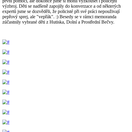
první pomoci, ale dokonce jsme si mohli vyzkoušet i policejní
výzbroj. Děti se nadšeně zapojily do konverzace a od některých
expertů jsme se dozvěděli, že policisté při své práci nepouživají
pepřový sprej, ale "vepřák". :) Besedy se v rámci memoranda
zúčastnily vybrané děti z Hutiska, Dolní a Prostřední Bečvy.