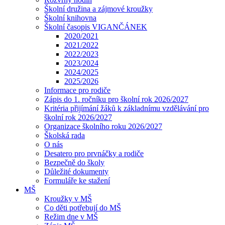
Školní družina a zájmové kroužky
Školní knihovna
Školní časopis VIGANČÁNEK
2020/2021
2021/2022
2022/2023
2023/2024
2024/2025
2025/2026
Informace pro rodiče
Zápis do 1. ročníku pro školní rok 2026/2027
Kritéria přijímání žáků k základnímu vzdělávání pro
školní rok 2026/2027
Organizace školního roku 2026/2027
Školská rada
O nás
Desatero pro prvnáčky a rodiče
Bezpečně do školy
Důležité dokumenty
Formuláře ke stažení
MŠ
Kroužky v MŠ
Co děti potřebují do MŠ
Režim dne v MŠ