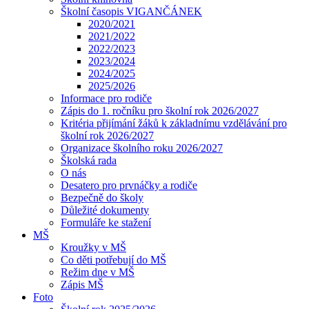
Školní časopis VIGANČÁNEK
2020/2021
2021/2022
2022/2023
2023/2024
2024/2025
2025/2026
Informace pro rodiče
Zápis do 1. ročníku pro školní rok 2026/2027
Kritéria přijímání žáků k základnímu vzdělávání pro
školní rok 2026/2027
Organizace školního roku 2026/2027
Školská rada
O nás
Desatero pro prvnáčky a rodiče
Bezpečně do školy
Důležité dokumenty
Formuláře ke stažení
MŠ
Kroužky v MŠ
Co děti potřebují do MŠ
Režim dne v MŠ
Zápis MŠ
Foto