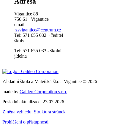
Adresa
Vigantice 88
756 61 Vigantice
email:
zsvigantice@centrum.cz
Tel: 571 655 032 - ředitel
školy
Tel: 571 655 033 - školní
jídelna
Základní škola a Mateřská škola Vigantice © 2026
made by
Galileo Corporation s.r.o.
Poslední aktualizace: 23.07.2026
Změna vzhledu
,
Struktura stránek
Prohlášení o přístupnosti