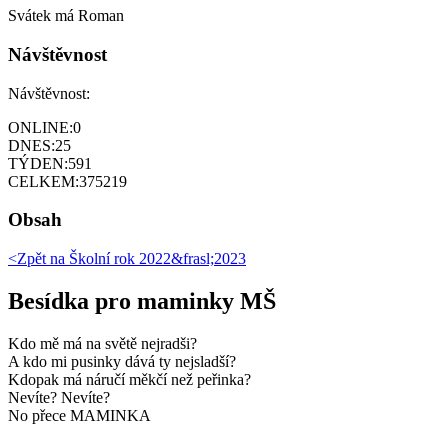
Svátek má
Roman
Návštěvnost
Návštěvnost:
ONLINE:
0
DNES:
25
TÝDEN:
591
CELKEM:
375219
Obsah
<Zpět na
Školní rok 2022&frasl;2023
Besídka pro maminky MŠ
Kdo mě má na světě nejradši?
A kdo mi pusinky dává ty nejsladší?
Kdopak má náručí měkčí než peřinka?
Nevíte? Nevíte?
No přece MAMINKA