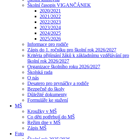
Školní časopis VIGANČÁNEK
2020/2021
2021/2022
2022/2023
2023/2024
2024/2025
2025/2026
Informace pro rodiče
Zápis do 1. ročníku pro školní rok 2026/2027
Kritéria přijímání žáků k základnímu vzdělávání pro
školní rok 2026/2027
Organizace školního roku 2026/2027
Školská rada
O nás
Desatero pro prvnáčky a rodiče
Bezpečně do školy
Důležité dokumenty
Formuláře ke stažení
MŠ
Kroužky v MŠ
Co děti potřebují do MŠ
Režim dne v MŠ
Zápis MŠ
Foto